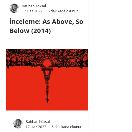
Batıhan Köksal
17 Haz 2022
6 dakikada okunur
İnceleme: As Above, So
Film Listesi
Below (2014)
Paranormal
Filmleri
"Quod superius sicut inferius."
Kış kış cinler kış kış
Batıhan Köksal
17 Haz 2022
6 dakikada okunur