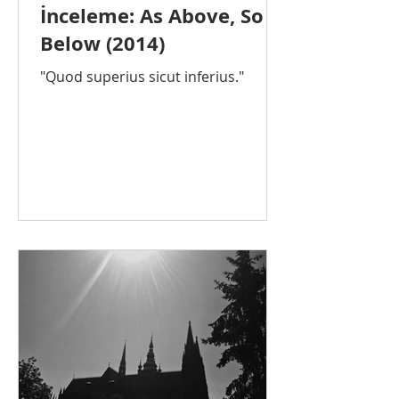
İnceleme: As Above, So
Below (2014)
"Quod superius sicut inferius."