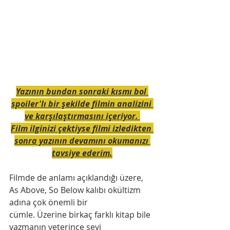
Yazının bundan sonraki kısmı bol 
spoiler'lı bir şekilde filmin analizini 
ve karşılaştırmasını içeriyor. 
Film ilginizi çektiyse filmi izledikten 
sonra yazının devamını okumanızı 
tavsiye ederim.
Filmde de anlamı açıklandığı üzere, 
As Above, So Below kalıbı okültizm 
adına çok önemli bir
cümle. Üzerine birkaç farklı kitap bile 
yazmanın yeterince şeyi 