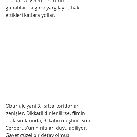
oturur, ve gelen her ruhu 
günahlarına göre yargılayıp, hak 
ettikleri katlara yollar.
Oburluk, yani 3. katta koridorlar 
genişler. Dikkatli dinlenilirse, filmin 
bu kısımlarında, 3. katın meşhur ismi 
Cerberus'un hırıltıları duyulabiliyor. 
Gayet güzel bir detay olmuş.