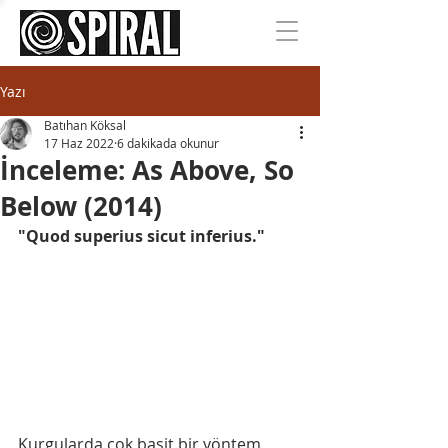
Yazı
Batıhan Köksal
17 Haz 2022
6 dakikada okunur
İnceleme: As Above, So
Below (2014)
"Quod superius sicut inferius."
Kurgularda çok basit bir yöntem 