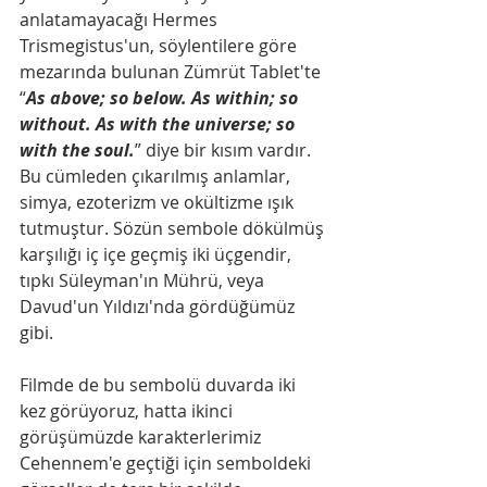
anlatamayacağı Hermes
Trismegistus'un, söylentilere göre 
mezarında bulunan Zümrüt Tablet'te 
“
As above; so below. As within; so 
without. As with the universe; so 
with the soul.
” diye bir kısım vardır. 
Bu cümleden çıkarılmış anlamlar, 
simya, ezoterizm ve okültizme ışık 
tutmuştur. Sözün sembole dökülmüş 
karşılığı iç içe geçmiş iki üçgendir, 
tıpkı Süleyman'ın Mührü, veya 
Davud'un Yıldızı'nda gördüğümüz 
gibi.
Filmde de bu sembolü duvarda iki 
kez görüyoruz, hatta ikinci 
görüşümüzde karakterlerimiz 
Cehennem'e geçtiği için semboldeki 