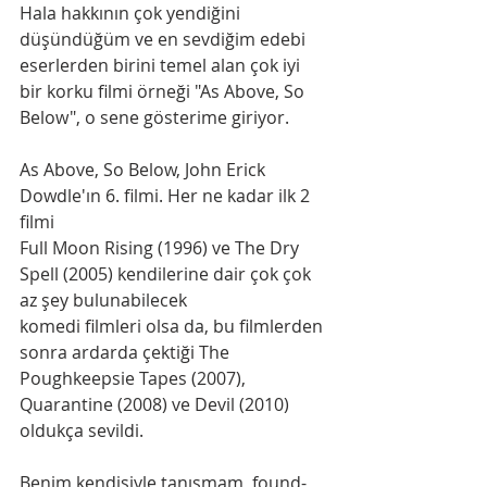
Hala hakkının çok yendiğini 
düşündüğüm ve en sevdiğim edebi 
eserlerden birini temel alan çok iyi 
bir korku filmi örneği "As Above, So 
Below", o sene gösterime giriyor.
As Above, So Below, John Erick 
Dowdle'ın 6. filmi. Her ne kadar ilk 2 
filmi
Full Moon Rising (1996) ve The Dry 
Spell (2005) kendilerine dair çok çok 
az şey bulunabilecek
komedi filmleri olsa da, bu filmlerden 
sonra ardarda çektiği The 
Poughkeepsie Tapes (2007),
Quarantine (2008) ve Devil (2010) 
oldukça sevildi. 
Benim kendisiyle tanışmam, found-