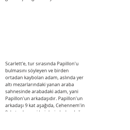
Scarlett'e, tur sırasında Papillon'u 
bulmasını söyleyen ve birden 
ortadan kaybolan adam, aslında yer 
altı mezarlarındaki yanan araba 
sahnesinde arabadaki adam, yani 
Papillon'un arkadaşıdır. Papillon'un 
arkadaşı 9 kat aşağıda, Cehennem'in 
9. katında, yani hainlerin bulunduğu 
katta Papillon'u öldürür. Papillon, 
arkadaşının ölümü için kendini 