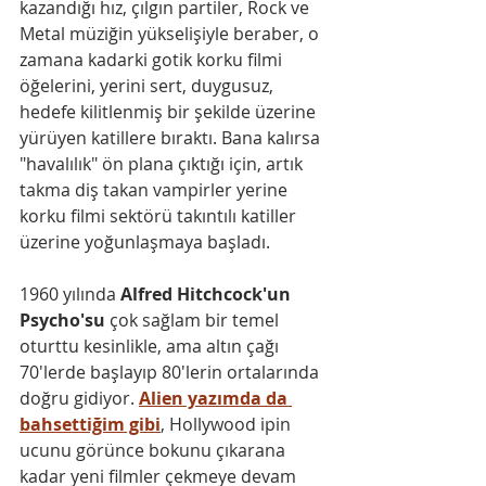
kazandığı hız, çılgın partiler, Rock ve 
Metal müziğin yükselişiyle beraber, o 
zamana kadarki gotik korku filmi 
öğelerini, yerini sert, duygusuz, 
hedefe kilitlenmiş bir şekilde üzerine 
yürüyen katillere bıraktı. Bana kalırsa 
"havalılık" ön plana çıktığı için, artık 
takma diş takan vampirler yerine 
korku filmi sektörü takıntılı katiller 
üzerine yoğunlaşmaya başladı.
1960 yılında 
Alfred Hitchcock'un 
Psycho'su
 çok sağlam bir temel 
oturttu kesinlikle, ama altın çağı 
70'lerde başlayıp 80'lerin ortalarında 
doğru gidiyor. 
Alien yazımda da 
bahsettiğim gibi
,
 Hollywood ipin 
ucunu görünce bokunu çıkarana 
kadar yeni filmler çekmeye devam 