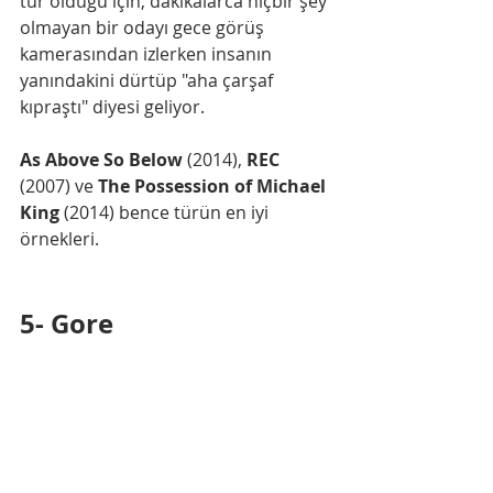
tür olduğu için, dakikalarca hiçbir şey 
olmayan bir odayı gece görüş 
kamerasından izlerken insanın 
yanındakini dürtüp "aha çarşaf 
kıpraştı" diyesi geliyor. 
As Above So Below 
(2014), 
REC 
(2007) ve 
The Possession of Michael 
King
 (2014) bence türün en iyi 
örnekleri. 
5- Gore