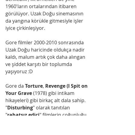
1960'ların ortalarından itibaren 
görülüyor. Uzak Doğu sinemasının 
da yangına körükle gitmesiyle işler 
iyice çirkinleşiyor. 
Gore filmler 2000-2010 sonrasında 
Uzak Doğu haricinde oldukça nadir 
kaldı, malum artık çok daha alıngan 
ve şiddet karşıtı bir toplumda 
yaşıyoruz :D
Gore da 
Torture
, 
Revenge (I Spit on 
Your Grave
 (1978) gibi intikam 
hikayeleri) gibi birkaç alt dala sahip. 
"
Disturbing
" olarak tanıtılan 
"
rahatsız edici
" filmlerin çoğunluğu 
da yine Gore kategorisi altında 
sayılıyor, örneğin 
A Serbian Film