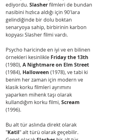
ediyordu. 
Slasher 
filmleri de bundan 
nasibini hızlıca aldığı için 90'lara 
gelindiğinde bir dolu boktan 
senaryoya sahip, birbirinin karbon 
kopyası Slasher filmi vardı. 
Psycho haricinde en iyi ve en bilinen 
örnekleri kesinlikle
 Friday the 13th
(1980), 
A Nightmare on Elm Street
(1984), 
Halloween
 (1978), ve tabi ki 
benim her zaman için modern ve 
klasik korku filmleri ayrımını 
yaparken mihenk taşı olarak 
kullandığım korku filmi, 
Scream 
(1996). 
Bu alt tür aslında direkt olarak 
"
Katil
" alt türü olarak geçebilir. 
Genel olarak 
Slasher 
bir alt tür 