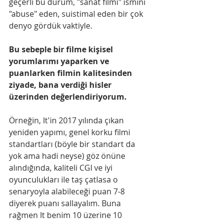
geçerli bu durum, "sanat filmi" ismini 
"abuse" eden, suistimal eden bir çok 
denyo gördük vaktiyle. 
Bu sebeple bir filme kişisel 
yorumlarımı yaparken ve 
puanlarken filmin kalitesinden 
ziyade, bana verdiği hisler 
üzerinden değerlendiriyorum.
Örneğin, It'in 2017 yılında çıkan 
yeniden yapımı, genel korku filmi 
standartları (böyle bir standart da 
yok ama hadi neyse) göz önüne 
alındığında, kaliteli CGI ve iyi 
oyunculukları ile taş çatlasa o 
senaryoyla alabileceği puan 7-8 
diyerek puanı sallayalım. Buna 
rağmen It benim 10 üzerine 10 