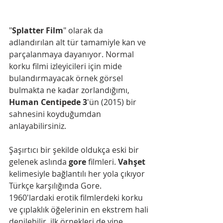
"
Splatter Film
" olarak da 
adlandırılan alt tür tamamiyle kan ve 
parçalanmaya dayanıyor. Normal 
korku filmi izleyicileri için mide 
bulandırmayacak örnek görsel 
bulmakta ne kadar zorlandığımı, 
Human Centipede 3
'ün (2015) bir 
sahnesini koyduğumdan 
anlayabilirsiniz.
Şaşırtıcı bir şekilde oldukça eski bir 
gelenek aslında 
gore 
filmleri. 
Vahşet 
kelimesiyle bağlantılı her yola çıkıyor 
Türkçe karşılığında Gore. 
1960'lardaki erotik filmlerdeki korku 
ve çıplaklık öğelerinin en ekstrem hali 
denilebilir, ilk örnekleri de yine 