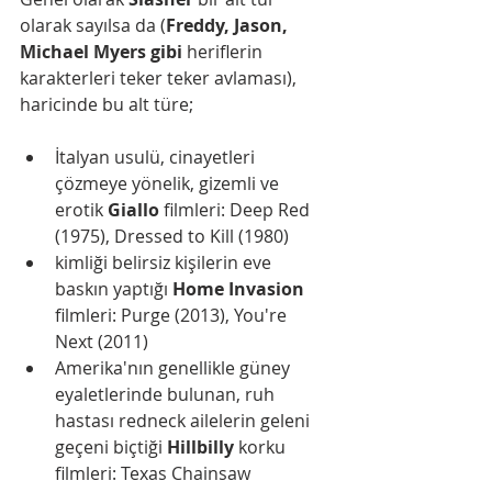
olarak sayılsa da (
Freddy, Jason, 
Michael Myers gibi
 heriflerin 
karakterleri teker teker avlaması), 
haricinde bu alt türe;
İtalyan usulü, cinayetleri 
çözmeye yönelik, gizemli ve 
erotik 
Giallo 
filmleri: Deep Red 
(1975), Dressed to Kill (1980)
kimliği belirsiz kişilerin eve 
baskın yaptığı 
Home Invasion
filmleri: Purge (2013), You're 
Next (2011)
Amerika'nın genellikle güney 
eyaletlerinde bulunan, ruh 
hastası redneck ailelerin geleni 
geçeni biçtiği 
Hillbilly
 korku 
filmleri: Texas Chainsaw 