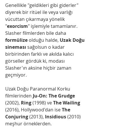
Genellikle "geldikleri gibi giderler" 
diyerek bir ritüel ile veya varlığı 
vücuttan çıkarmaya yönelik 
"
exorcism
" işlemiyle tamamlanır. 
Slasher filmlerden bile daha 
formülize 
olduğu halde, 
Uzak Doğu 
sineması
 sağolsun o kadar 
birbirinden farklı ve akılda kalıcı 
görseller gördük ki, modası 
Slasher'ın aksine hiçbir zaman 
geçmiyor.
Uzak Doğu Paranormal Korku 
filmlerinden 
Ju-On: The Grudge
(2002), 
Ring 
(1998) ve 
The Wailing
(2016), Hollywood'dan ise 
The 
Conjuring
 (2013), 
Insidious
 (2010) 
meşhur örneklerden.