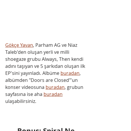
Gökçe Yavan
, Parham AG ve Niaz 
Taleb'den oluşan yerli ve milli 
shoegaze grubu Always, Then kendi 
adını taşıyan ve 5 şarkıdan oluşan ilk 
EP'sini yayınladı. Albüme 
buradan
,
albümden "Doors are Closed"'un 
konser videosuna 
buradan
,
 grubun 
sayfasına ise aha 
buradan
ulaşabilirsiniz.
Bonus: Spiral Ne 