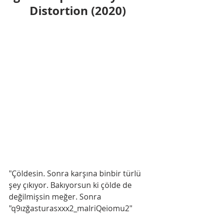
Distortion (2020)
"Çöldesin. Sonra karşına binbir türlü 
şey çıkıyor. Bakıyorsun ki çölde de 
değilmişsin meğer. Sonra 
"q9ızğasturasxxx2_malriQeiomu2" 