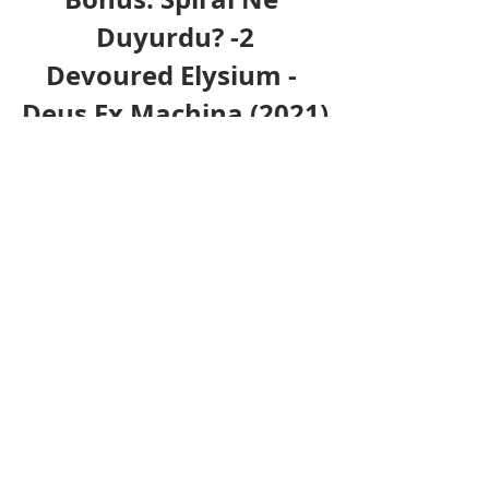
Duyurdu? -2
Devoured Elysium - 
Deus Ex Machina (2021)
İzmir temelli slamcore grubu 