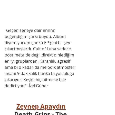
"Geçen seneye dair ennnn 
beğendiğim şarkı buydu. Albüm 
diyemiyorum çünkü EP gibi bi' şey 
çıkartmışlardı. Cult of Luna sadece 
post metalde değil direkt dinlediğim 
en iyi gruplardan. Karanlık, agresif 
ama bi o kadar da melodik atmosferi 
insanı 9 dakikalık harika bi yolculuğa 
çıkarıyor. Keşke hiç bitmese bile 
dedirtiyor." -İzel Güner
Zeynep Apaydın
Death Grips - The 