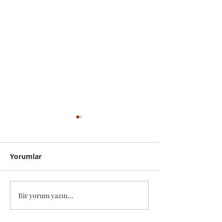
Yorumlar
Zehir Zaman
Düşüşe Hoşgeldik
Bir yorum yazın...