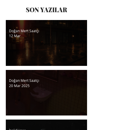
SON
YAZILAR
Doğan Mert Saatçı
12 Mar
Aynı Yıldız
Doğan Mert Saatçı
20 Mar 2025
Yazım Ona