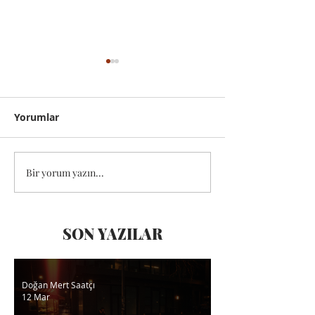
Yorumlar
Gizleniş
Bir yorum yazın...
Bir Manifesto: 
Sanat
SON
YAZILAR
Doğan Mert Saatçı
12 Mar