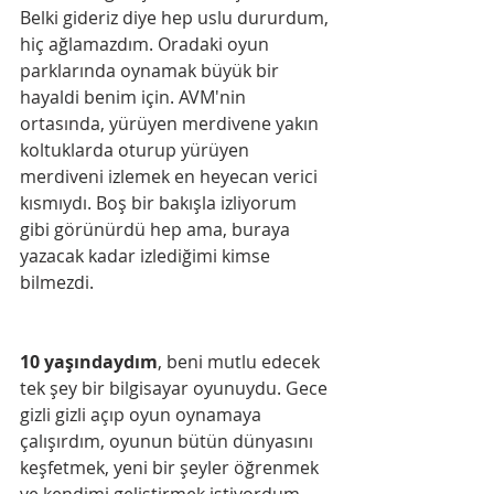
Belki gideriz diye hep uslu dururdum, 
hiç ağlamazdım. Oradaki oyun 
parklarında oynamak büyük bir 
hayaldi benim için. AVM'nin 
ortasında, yürüyen merdivene yakın 
koltuklarda oturup yürüyen 
merdiveni izlemek en heyecan verici 
kısmıydı. Boş bir bakışla izliyorum 
gibi görünürdü hep ama, buraya 
yazacak kadar izlediğimi kimse 
bilmezdi.
10 yaşındaydım
, beni mutlu edecek 
tek şey bir bilgisayar oyunuydu. Gece 
gizli gizli açıp oyun oynamaya 
çalışırdım, oyunun bütün dünyasını 
keşfetmek, yeni bir şeyler öğrenmek 
ve kendimi geliştirmek istiyordum. 