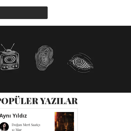
POPÜLER
YAZILAR
Aynı Yıldız
Doğan Mert Saatçı
12 Mar