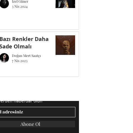
İzel Güner
3 Nis 2024
Bazı Renkler Daha
Sade Olmalı
Doğan Mert Saatçı
7 Nis 2023
e Olun
klerden haberdar olun
Abone Ol