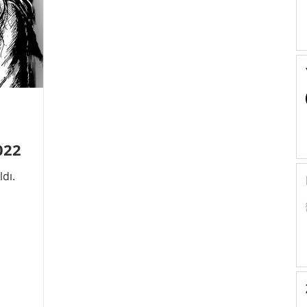
022
dı.